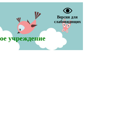
Версия для
слабовидящих
ое учреждение