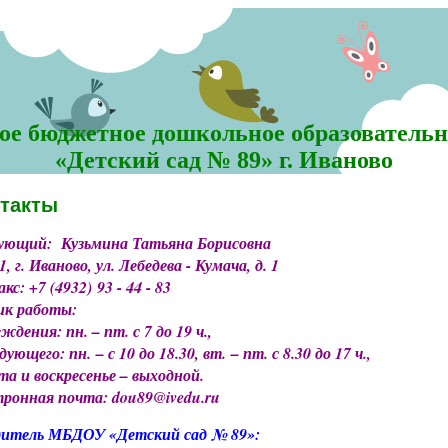
е бюджетное дошкольное образовательн
«Детский сад № 89» г. Иваново
такты
дующий: Кузьмина Татьяна Борисовна
, г. Иваново, ул. Лебедева - Кумача, д. 1
кс: +7 (4932) 93 - 44 - 83
ик работы:
еждения: пн. – пт. с 7 до 19 ч.,
дующего: пн. – с 10 до 18.30, вт. – пт. с 8.30 до 17 ч.,
та и воскресенье – выходной.
ронная почта: dou89@ivedu.ru
дитель МБДОУ «Детский сад № 89»: