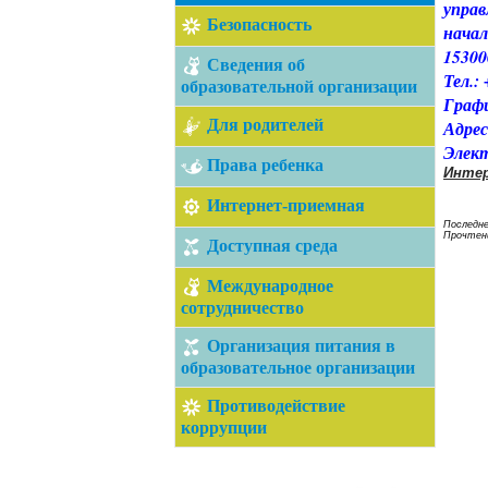
управ
Безопасность
нача
153000
Сведения об
Тел.: 
образовательной организации
Графи
Для родителей
Адрес
Элект
Права ребенка
Интер
Интернет-приемная
Последне
Прочтени
Доступная среда
Международное
сотрудничество
Организация питания в
образовательное организации
Противодействие
коррупции