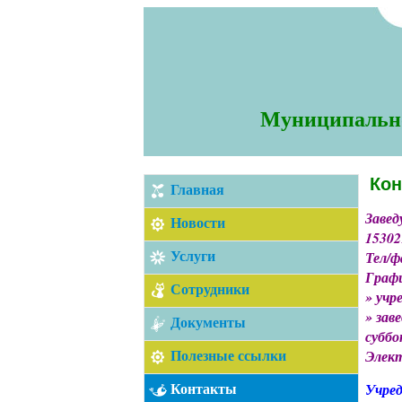
Муниципально
Кон
Главная
Заве
Новости
153021
Тел/фа
Услуги
Граф
Сотрудники
» учр
» заве
Документы
суббо
Элект
Полезные ссылки
Учре
Контакты